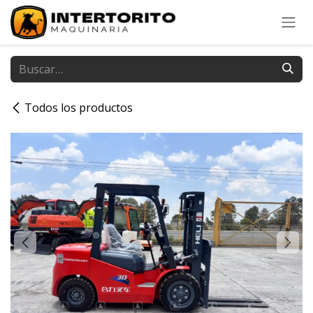
Ir al contenido
Todos los productos