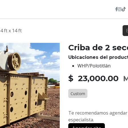
INVENTARIO
NOSOTROS
SERVICIOS
HEXL
 ft x 14 ft
Criba de 2 secc
Ubicaciones del product
WHP/Polotitlán
$ 23,000.00
M
Custom
Te recomendamos agendar u
especialista.