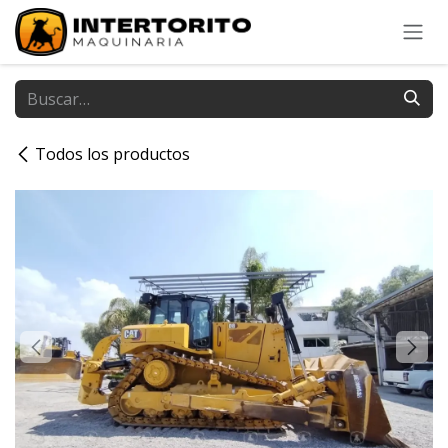
Ir al contenido
Todos los productos