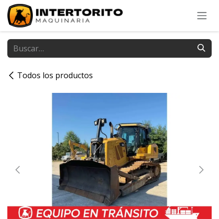
Ir al contenido
Todos los productos