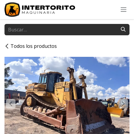
Ir al contenido
Todos los productos