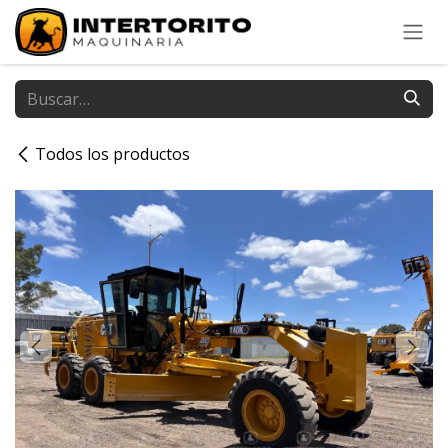
Ir al contenido
Todos los productos