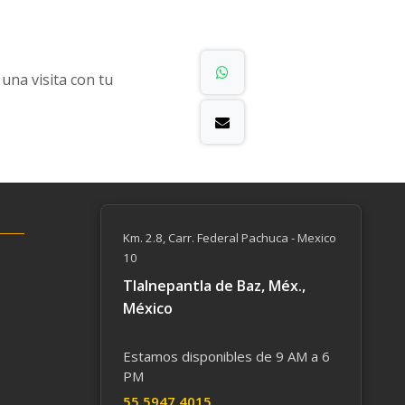
na visita con tu
Km. 2.8, Carr. Federal Pachuca - Mexico
10
Tlalnepantla de Baz, Méx.,
México
Estamos disponibles de 9 AM a 6
PM
55 59​47 4015