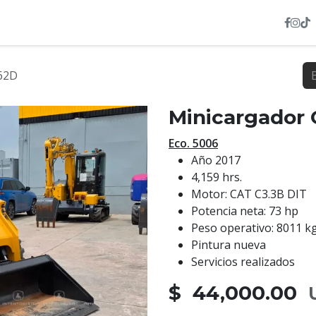
INVENTARIO
NOSOTROS
SERVICIOS
HEXL
62D
Minicargador
Eco. 5006
Año 2017
4,159 hrs.
Motor: CAT C3.3B DIT
Potencia neta: 73 hp
Peso operativo: 8011 k
Pintura nueva
Servicios realizados
$ 44,000.00