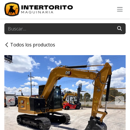
Ir al contenido
Todos los productos