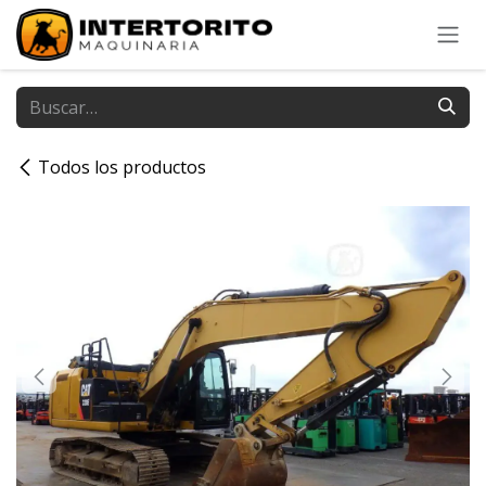
Ir al contenido
Todos los productos