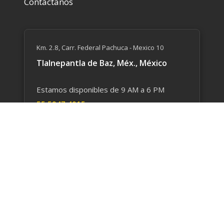
Contáctanos
Km. 2.8, Carr. Federal Pachuca - Mexico 10
Tlalnepantla de Baz, Méx., México
Estamos disponibles de 9 AM a 6 PM
55 59​47 4015
55 5769 9862
Escríbenos un correo
intertorito@intertorito.com
2026 Todos los Derechos Reservados por
Intertorito