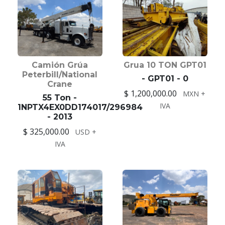
Camión Grúa
Grua 10 TON GPT01
Peterbill/National
- GPT01 - 0
Crane
$ 1,200,000.00
MXN +
55 Ton -
IVA
1NPTX4EX0DD174017/296984
- 2013
$ 325,000.00
USD +
IVA