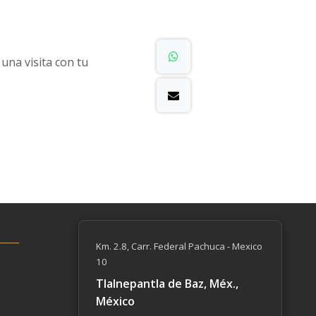
na visita con tu
Km. 2.8, Carr. Federal Pachuca - Mexico
10
Tlalnepantla de Baz, Méx.,
México