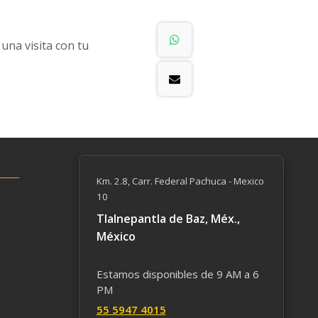
na visita con tu
Km. 2.8, Carr. Federal Pachuca - Mexico
10
Tlalnepantla de Baz, Méx.,
México
Estamos disponibles de 9 AM a 6
PM
55 59​47 4015