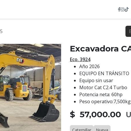
INVENTARIO
NOSOTROS
SERVICIOS
HEXL
.5
Excavadora CA
Eco. 3924
Año 2026
EQUIPO EN TRÁNSITO
Equipo sin usar
Motor Cat C2.4 Turbo
Potencia neta: 60hp
Peso operativo:7,500kg
$ 57,000.00
U
Caterpillar
Nueva