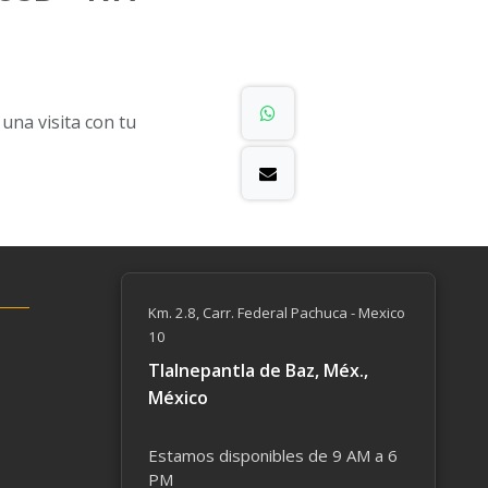
na visita con tu
Km. 2.8, Carr. Federal Pachuca - Mexico
10
Tlalnepantla de Baz, Méx.,
México
Estamos disponibles de 9 AM a 6
PM