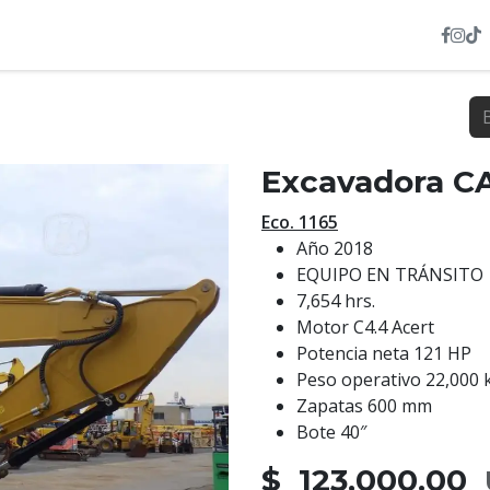
INVENTARIO
NOSOTROS
SERVICIOS
HEXL
Excavadora C
Eco. 1165
Año 2018
EQUIPO EN TRÁNSITO
7,654 hrs.
Motor C4.4 Acert
Potencia neta 121 HP
Peso operativo 22,000 
Zapatas 600 mm
Bote 40″
$ 123,000.00