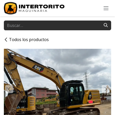
Ir al contenido
Todos los productos