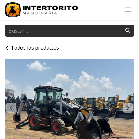
Ir al contenido
Todos los productos