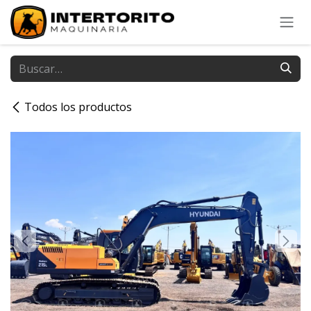
Ir al contenido
Todos los productos