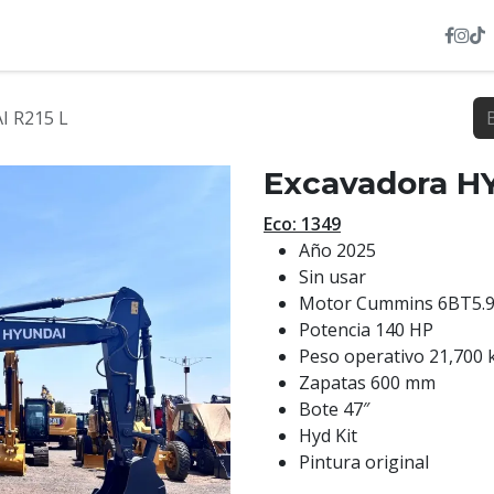
INVENTARIO
NOSOTROS
SERVICIOS
HEXL
I R215 L
Excavadora H
Eco: 1349
Año 2025
Sin usar
Motor Cummins 6BT5.9
Potencia 140 HP
Peso operativo 21,700 
Zapatas 600 mm
Bote 47″
Hyd Kit
Pintura original