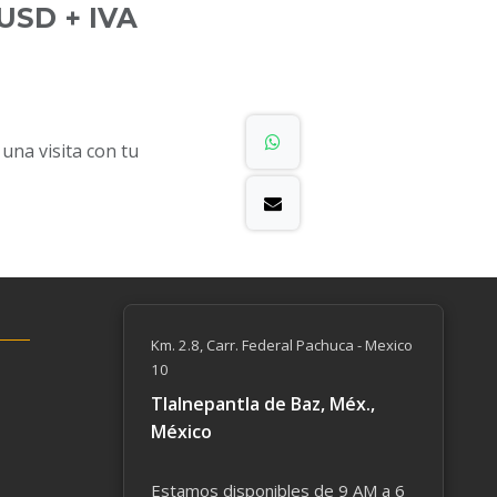
USD + IVA
na visita con tu
Km. 2.8, Carr. Federal Pachuca - Mexico
10
Tlalnepantla de Baz, Méx.,
México
Estamos disponibles de 9 AM a 6