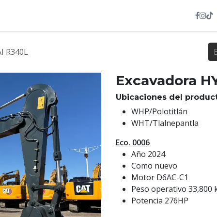
INVENTARIO
NOSOTROS
SERVICIOS
HEXL
I R340L
Excavadora H
Ubicaciones del product
WHP/Polotitlán
WHT/Tlalnepantla
Eco. 0006
Año 2024
Como nuevo
Motor D6AC-C1
Peso operativo 33,800 
Potencia 276HP