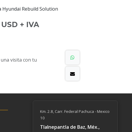
a Hyundai Rebuild Solution
USD + IVA
na visita con tu
Km. 2.8, Carr. Federal Pachuca - Mexico
10
Tlalnepantla de Baz, Méx.,