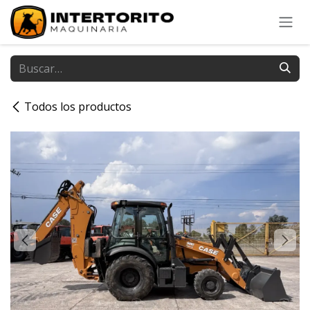
Ir al contenido
Todos los productos