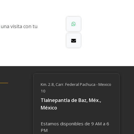
na visita con tu
Km. 2.8, Carr. Federal Pachuca - Mexico
10
Tlalnepantla de Baz, Méx.,
México
Estamos disponibles de 9 AM a 6
PM