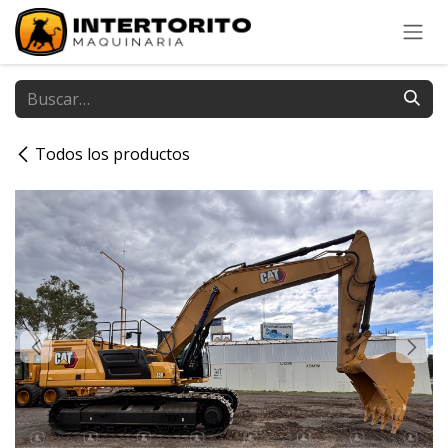
Ir al contenido
Todos los productos