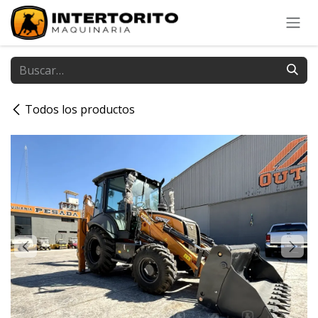
Ir al contenido
Todos los productos