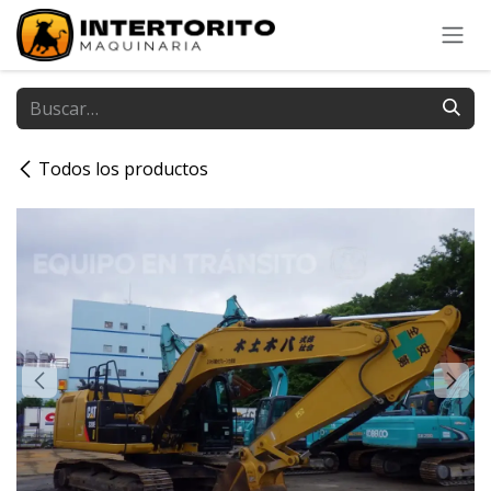
Ir al contenido
Todos los productos