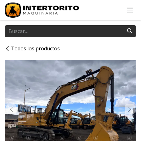
Ir al contenido
Todos los productos