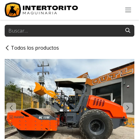
Ir al contenido
Todos los productos