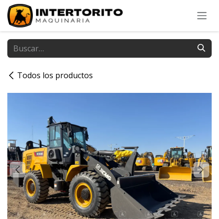
Ir al contenido
Todos los productos