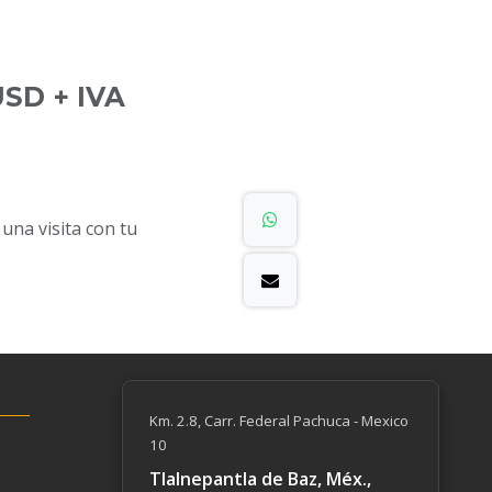
SD + IVA
na visita con tu
Km. 2.8, Carr. Federal Pachuca - Mexico
10
Tlalnepantla de Baz, Méx.,