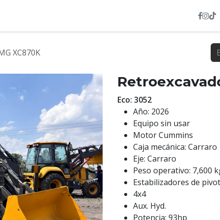
INVENTARIO
NOSOTROS
SERVICIOS
HEXL
CMG XC870K
Retroexcavad
Eco: 3052
Año: 2026
Equipo sin usar
Motor Cummins
Caja mecánica: Carraro
Eje: Carraro
Peso operativo: 7,600 k
Estabilizadores de pivo
4x4
Aux. Hyd.
Potencia: 93hp