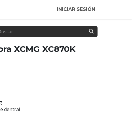
INICIAR SESIÓN
ora XCMG XC870K
g
te dentral