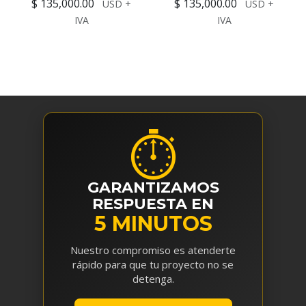
$ 135,000.00
$ 135,000.00
USD +
USD +
IVA
IVA
⏱
GARANTIZAMOS
RESPUESTA EN
5 MINUTOS
Nuestro compromiso es atenderte
rápido para que tu proyecto no se
detenga.