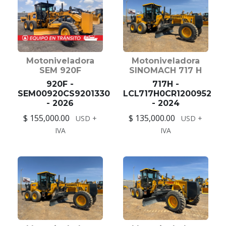
Motoniveladora
Motoniveladora
SEM 920F
SINOMACH 717 H
920F -
717H -
SEM00920CS9201330
LCL717H0CR1200952
- 2026
- 2024
$ 155,000.00
$ 135,000.00
USD +
USD +
IVA
IVA