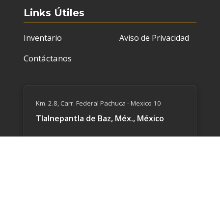
Links Útiles
Inventario
Aviso de Privacidad
Contáctanos
Km. 2.8, Carr. Federal Pachuca - Mexico 10
Tlalnepantla de Baz, Méx., México
Estamos disponibles de 9 AM a 6 PM
55 59​47 4015
55 5769 9862
Escríbenos un correo