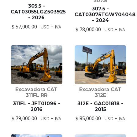
307.5
305.5 -
307.5 -
CAT03055LGZ503925
CAT03075TGW704048
- 2026
- 2024
$ 57,000.00
USD + IVA
$ 78,000.00
USD + IVA
Excavadora CAT
Excavadora CAT
311FL RR
312E
311FL - JFT01096 -
312E - GAC01818 -
2016
2015
$ 79,000.00
$ 85,000.00
USD + IVA
USD + IVA